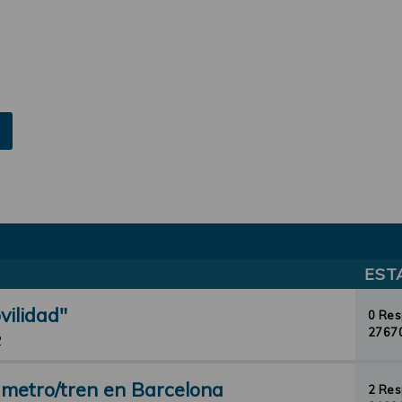
EST
vilidad"
0 Re
27670
2
 metro/tren en Barcelona
2 Re