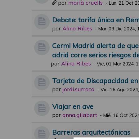
por
marià cruells
-
Lun, 21 Oct 2
Debate: tarifa única en Ren
por
Alina Ribes
-
Mar, 03 Dic 2024, 
Cermi Madrid alerta de que “
adrid corre serios riesgos 
por
Alina Ribes
-
Vie, 01 Mar 2024, 
Tarjeta de Discapacidad e
por
jordi.surroca
-
Vie, 16 Ago 2024,
Viajar en ave
por
anna.gilabert
-
Mié, 16 Oct 2024
Barreras arquitectónicas