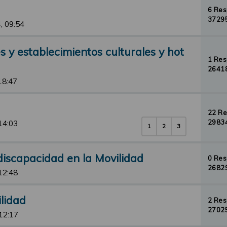
6 Re
37295
, 09:54
 y establecimientos culturales y hot
1 Re
26418
18:47
22 R
29834
14:03
1
2
3
iscapacidad en la Movilidad
0 Re
26829
12:48
ilidad
2 Re
27025
12:17