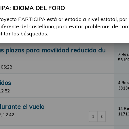
, 18:05
PA: IDIOMA DEL FORO
de circulación (vehículos, bicicletas,
royecto PARTICIPA está orientado a nivel estatal, por
8 Re
diferente del castellano, para evitar problemas de co
13762
ilitar las búsquedas.
13:12
s plazas para movilidad reducida du
7 Re
53197
 06:28
idos
4 Re
33136
12:52
durante el vuelo
14 R
11713
, 12:42
1
2