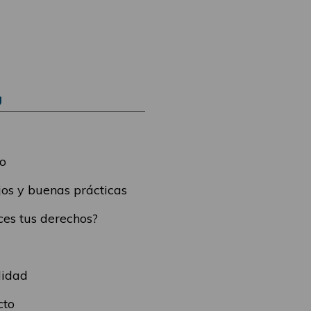
Ú
o
os y buenas prácticas
es tus derechos?
lidad
cto