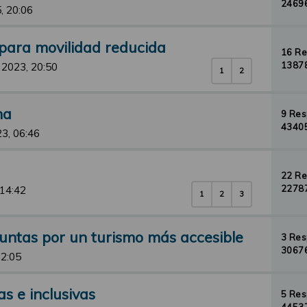
24696
, 20:06
 para movilidad reducida
16 R
13878
 2023, 20:50
1
2
na
9 Re
43405
3, 06:46
22 R
22787
 14:42
1
2
3
Juntas por un turismo más accesible
3 Re
30676
12:05
s e inclusivas
5 Re