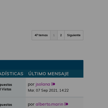
47 temas
1
2
Siguiente
ADÍSTICAS
ÚLTIMO MENSAJE
por
jsolana
spuestas
 Vistas
Mar, 07 Sep 2021, 14:22
por
alberto.marin
spuestas