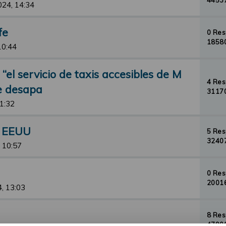
44537
024, 14:34
fe
0 Re
18580
10:44
el servicio de taxis accesibles de M
4 Re
de desapa
31170
11:32
n EEUU
5 Re
32407
 10:57
0 Re
20016
, 13:03
8 Re
47906