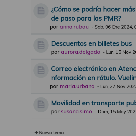
¿Cómo se podría hacer más f
de paso para las PMR?
por
anna.rubau
-
Sab, 06 Ene 2024, 
Descuentos en billetes bus
por
aurora.delgado
-
Lun, 15 Nov 2
Correo electrónico en Atenci
nformación en rótulo. Vueli
por
maria.urbano
-
Lun, 27 Nov 2023
Movilidad en transporte pub
por
susana.simo
-
Dom, 15 May 2022
Nuevo tema