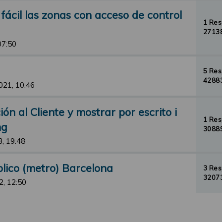
ácil las zonas con acceso de control
1 Re
27138
07:50
5 Re
42883
021, 10:46
ón al Cliente y mostrar por escrito i
1 Re
ng
30889
, 19:48
lico (metro) Barcelona
3 Re
32073
, 12:50