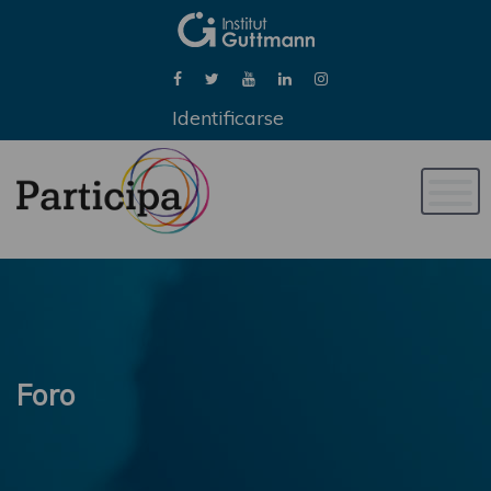
Identificarse
Naveg
de
palan
Foro