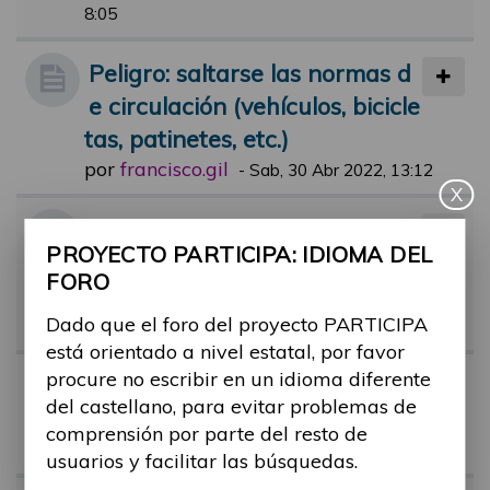
8:05
Peligro: saltarse las normas d
e circulación (vehículos, bicicle
tas, patinetes, etc.)
por
francisco.gil
-
Sab, 30 Abr 2022, 13:12
X
Adaptación temporal de más
PROYECTO PARTICIPA: IDIOMA DEL
plazas para movilidad reducid
FORO
a durante eventos populares
Dado que el foro del proyecto PARTICIPA
por
anna.rubau
-
Dom, 19 Nov 2023, 06:28
está orientado a nivel estatal, por favor
procure no escribir en un idioma diferente
Targeta azul para minusválid
del castellano, para evitar problemas de
os
comprensión por parte del resto de
por
jose.subiros
-
Jue, 30 Nov 2023, 12:52
usuarios y facilitar las búsquedas.