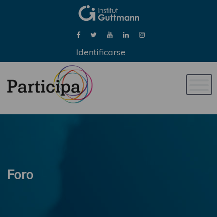
Identificarse
Naveg
de
palan
Foro