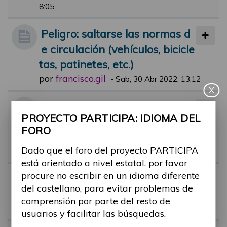
8:05
Peligro: saltarse las normas d
e circulación (vehículos, bicicle
tas, patinetes, etc.)
por
francisco.gil
-
Sab, 30 Abr 2022, 13:12
X
Adaptación temporal de más
PROYECTO PARTICIPA: IDIOMA DEL
plazas para movilidad reducid
FORO
a durante eventos populares
Dado que el foro del proyecto PARTICIPA
por
anna.rubau
-
Dom, 19 Nov 2023, 06:28
está orientado a nivel estatal, por favor
procure no escribir en un idioma diferente
Targeta azul para minusválid
del castellano, para evitar problemas de
os
comprensión por parte del resto de
por
jose.subiros
-
Jue, 30 Nov 2023, 12:52
usuarios y facilitar las búsquedas.