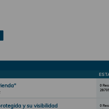
EST
vienda"
0 Re
28705
2
otegida y su visibilidad
0 Re