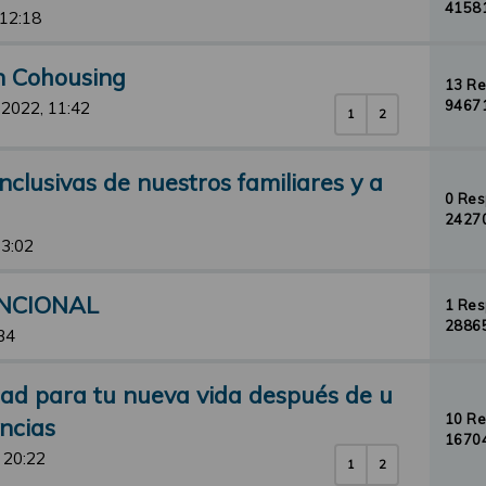
41581
 12:18
un Cohousing
13 R
94671
 2022, 11:42
1
2
nclusivas de nuestros familiares y a
0 Re
24270
13:02
UNCIONAL
1 Re
28865
34
dad para tu nueva vida después de u
10 R
ncias
16704
 20:22
1
2