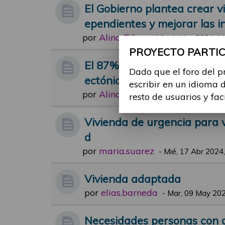
El Gobierno plantea crear 
ependientes y mejorar las i
por
Alina Ribes
-
Vie, 14 Jun 2024, 1
PROYECTO PARTICI
El 87% de viviendas necesit
Dado que el foro del p
ectónicas para su accesibil
escribir en un idioma 
por
Alina Ribes
-
Mar, 04 Jun 2024, 1
resto de usuarios y fac
Vivienda de urgencia para 
d
por
maria.suarez
-
Mié, 17 Abr 2024,
Vivienda adaptada
por
elias.barneda
-
Mar, 09 May 202
Necesidades personas con d