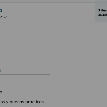
a
3 Re
36349
12:57
Ú
o
os y buenas prácticas