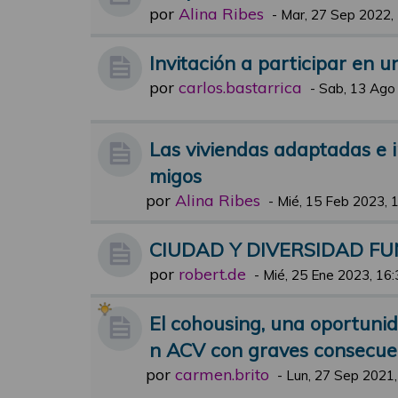
por
Alina Ribes
-
Mar, 27 Sep 2022,
Invitación a participar en 
por
carlos.bastarrica
-
Sab, 13 Ago
Las viviendas adaptadas e i
migos
por
Alina Ribes
-
Mié, 15 Feb 2023, 
CIUDAD Y DIVERSIDAD F
por
robert.de
-
Mié, 25 Ene 2023, 16:
El cohousing, una oportuni
n ACV con graves consecue
por
carmen.brito
-
Lun, 27 Sep 2021,