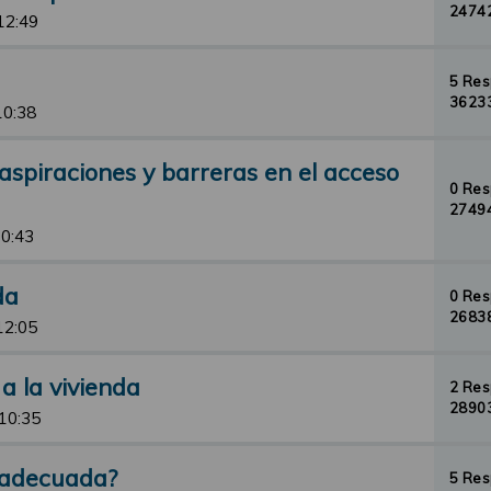
24742
12:49
5 Re
36233
10:38
 aspiraciones y barreras en el acceso
0 Re
27494
10:43
da
0 Re
26838
12:05
a la vivienda
2 Re
28903
 10:35
 adecuada?
5 Re