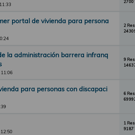
2700 
 11:33
mer portal de vivienda para persona
2 Re
24309
10:24
e la administración barrera infranq
9 Re
s
14637
 11:06
vienda para personas con discapaci
6 Re
69992
:39
1 Re
9187 
 12:50