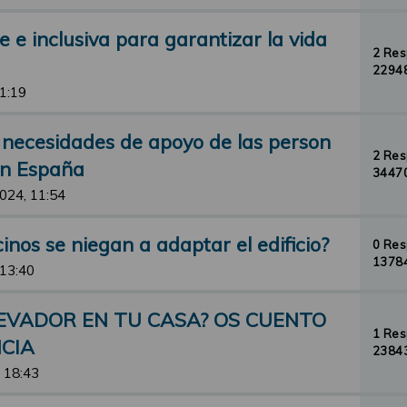
e e inclusiva para garantizar la vida
2 Re
22948
11:19
as necesidades de apoyo de las person
2 Re
en España
34470
2024, 11:54
inos se niegan a adaptar el edificio?
0 Re
13784
 13:40
LEVADOR EN TU CASA? OS CUENTO
1 Re
CIA
23843
 18:43