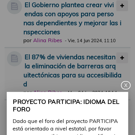
El Gobierno plantea crear vivi
endas con apoyos para perso
nas dependientes y mejorar las i
nspecciones
por
Alina Ribes
-
Vie, 14 Jun 2024, 11:10
El 87% de viviendas necesitan
la eliminación de barreras arq
uitectónicas para su accesibilida
d
X
por
Alina Ribes
-
Mar, 04 Jun 2024, 10:14
PROYECTO PARTICIPA: IDIOMA DEL
Vivienda de urgencia para víc
FORO
timas de maltrato con discapa
Dado que el foro del proyecto PARTICIPA
cidad
está orientado a nivel estatal, por favor