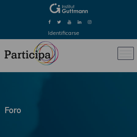
Identificarse
Naveg
de
palan
Foro