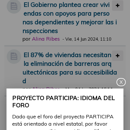
El Gobierno plantea crear vivi
endas con apoyos para perso
nas dependientes y mejorar las i
nspecciones
por
Alina Ribes
-
Vie, 14 Jun 2024, 11:10
El 87% de viviendas necesitan
la eliminación de barreras arq
uitectónicas para su accesibilida
d
X
por
Alina Ribes
-
Mar, 04 Jun 2024, 10:14
PROYECTO PARTICIPA: IDIOMA DEL
Vivienda de urgencia para víc
FORO
timas de maltrato con discapa
Dado que el foro del proyecto PARTICIPA
cidad
está orientado a nivel estatal, por favor