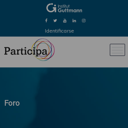
Identificarse
Naveg
de
palan
Foro