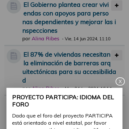
El Gobierno plantea crear vivi
endas con apoyos para perso
nas dependientes y mejorar las i
nspecciones
por
Alina Ribes
-
Vie, 14 Jun 2024, 11:10
El 87% de viviendas necesitan
la eliminación de barreras arq
uitectónicas para su accesibilida
d
X
por
Alina Ribes
-
Mar, 04 Jun 2024, 10:14
PROYECTO PARTICIPA: IDIOMA DEL
Vivienda de urgencia para víc
FORO
timas de maltrato con discapa
Dado que el foro del proyecto PARTICIPA
cidad
está orientado a nivel estatal, por favor