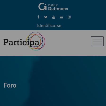
Identificarse
Naveg
de
palan
Foro