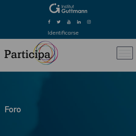
Identificarse
Naveg
de
palan
Foro