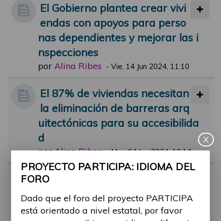
El Gobierno plantea crear vivi
endas con apoyos para perso
nas dependientes y mejorar las i
nspecciones
por
Alina Ribes
-
Vie, 14 Jun 2024, 11:10
El 87% de viviendas necesitan
la eliminación de barreras arq
uitectónicas para su accesibilida
d
X
por
Alina Ribes
-
Mar, 04 Jun 2024, 10:14
PROYECTO PARTICIPA: IDIOMA DEL
Vivienda de urgencia para víc
FORO
timas de maltrato con discapa
Dado que el foro del proyecto PARTICIPA
cidad
está orientado a nivel estatal, por favor