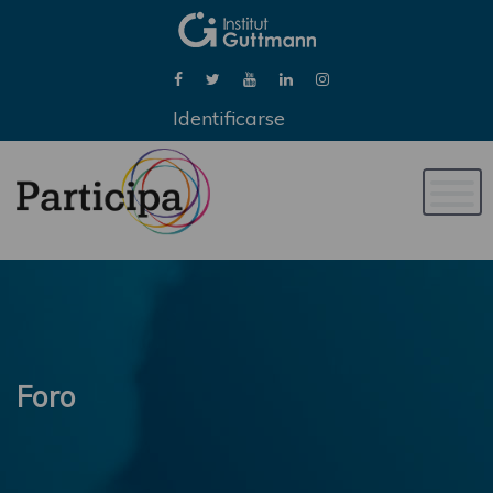
Identificarse
Naveg
de
palan
Foro