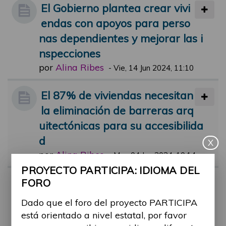
El Gobierno plantea crear vivi
endas con apoyos para perso
nas dependientes y mejorar las i
nspecciones
por
Alina Ribes
-
Vie, 14 Jun 2024, 11:10
El 87% de viviendas necesitan
la eliminación de barreras arq
uitectónicas para su accesibilida
d
X
por
Alina Ribes
-
Mar, 04 Jun 2024, 10:14
PROYECTO PARTICIPA: IDIOMA DEL
Vivienda de urgencia para víc
FORO
timas de maltrato con discapa
Dado que el foro del proyecto PARTICIPA
cidad
está orientado a nivel estatal, por favor