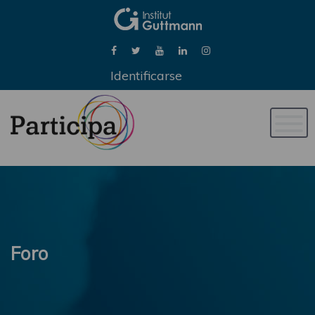
Identificarse
Naveg
de
palan
Foro