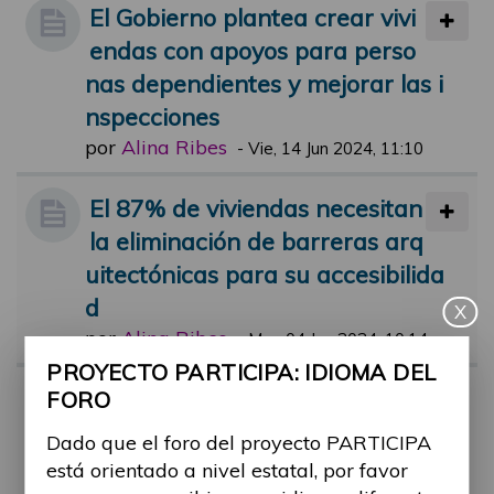
El Gobierno plantea crear vivi
endas con apoyos para perso
nas dependientes y mejorar las i
nspecciones
por
Alina Ribes
-
Vie, 14 Jun 2024, 11:10
El 87% de viviendas necesitan
la eliminación de barreras arq
uitectónicas para su accesibilida
d
X
por
Alina Ribes
-
Mar, 04 Jun 2024, 10:14
PROYECTO PARTICIPA: IDIOMA DEL
Vivienda de urgencia para víc
FORO
timas de maltrato con discapa
Dado que el foro del proyecto PARTICIPA
cidad
está orientado a nivel estatal, por favor