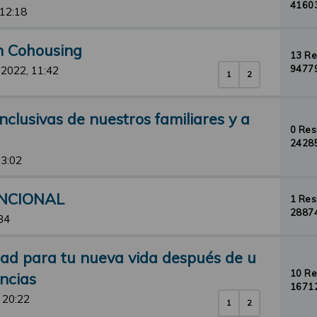
41603
 12:18
un Cohousing
13 R
94779
 2022, 11:42
1
2
nclusivas de nuestros familiares y a
0 Re
24285
13:02
UNCIONAL
1 Re
28874
34
dad para tu nueva vida después de u
10 R
ncias
16712
 20:22
1
2