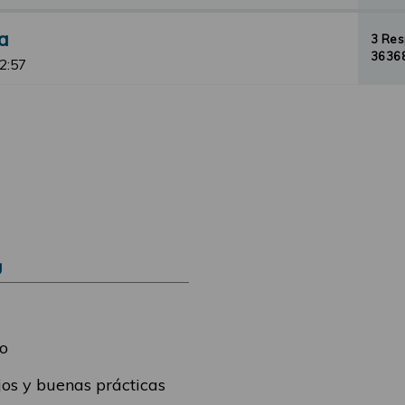
a
3 Re
36368
12:57
Ú
o
os y buenas prácticas