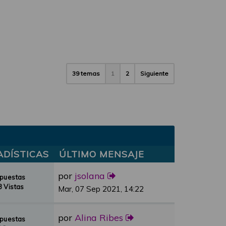
39 temas
1
2
Siguiente
ADÍSTICAS
ÚLTIMO MENSAJE
por
jsolana
spuestas
 Vistas
Mar, 07 Sep 2021, 14:22
por
Alina Ribes
spuestas