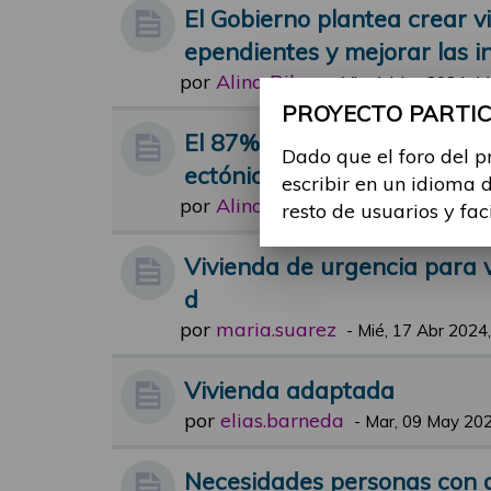
El Gobierno plantea crear 
ependientes y mejorar las i
por
Alina Ribes
-
Vie, 14 Jun 2024, 1
PROYECTO PARTICI
El 87% de viviendas necesit
Dado que el foro del p
ectónicas para su accesibil
escribir en un idioma 
por
Alina Ribes
-
Mar, 04 Jun 2024, 1
resto de usuarios y fac
Vivienda de urgencia para 
d
por
maria.suarez
-
Mié, 17 Abr 2024,
Vivienda adaptada
por
elias.barneda
-
Mar, 09 May 202
Necesidades personas con d