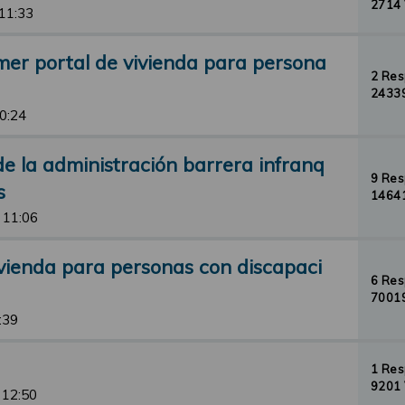
2714 
 11:33
mer portal de vivienda para persona
2 Re
24339
10:24
e la administración barrera infranq
9 Re
s
14641
 11:06
vienda para personas con discapaci
6 Re
70019
:39
1 Re
9201 
 12:50