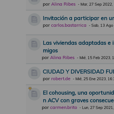
por
Alina Ribes
-
Mar, 27 Sep 2022,
Invitación a participar en 
por
carlos.bastarrica
-
Sab, 13 Ago
Las viviendas adaptadas e i
migos
por
Alina Ribes
-
Mié, 15 Feb 2023, 
CIUDAD Y DIVERSIDAD F
por
robert.de
-
Mié, 25 Ene 2023, 16:
El cohousing, una oportuni
n ACV con graves consecue
por
carmen.brito
-
Lun, 27 Sep 2021,