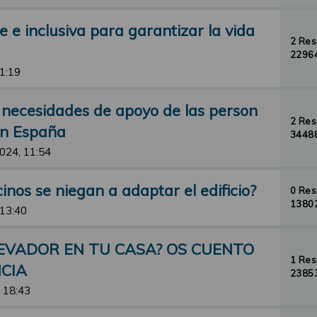
e e inclusiva para garantizar la vida
2 Re
22964
11:19
as necesidades de apoyo de las person
2 Re
en España
34488
2024, 11:54
inos se niegan a adaptar el edificio?
0 Re
13802
 13:40
LEVADOR EN TU CASA? OS CUENTO
1 Re
CIA
23853
 18:43