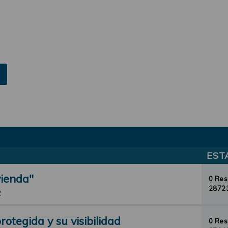
EST
vienda"
0 Re
28723
2
otegida y su visibilidad
0 Re