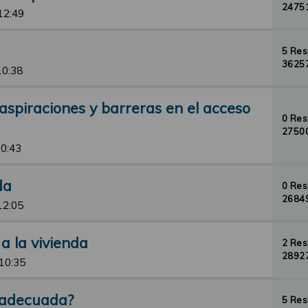
24751
12:49
5 Re
36257
10:38
 aspiraciones y barreras en el acceso
0 Re
27500
10:43
da
0 Re
26849
12:05
a la vivienda
2 Re
28927
 10:35
 adecuada?
5 Re