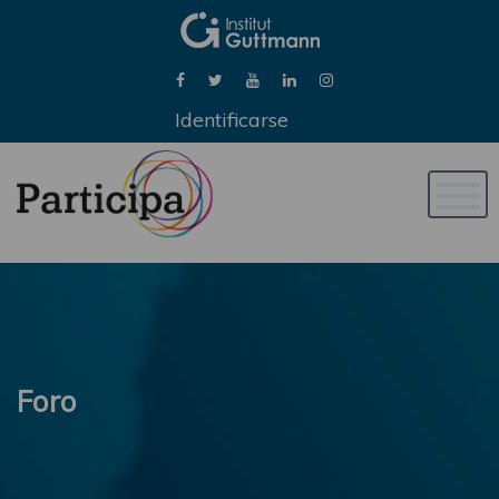
Identificarse
Naveg
de
palan
Foro