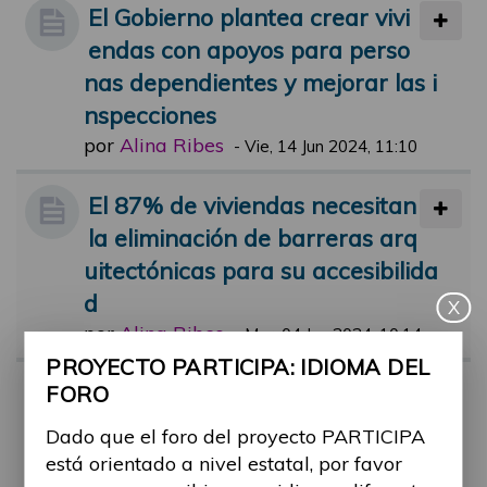
El Gobierno plantea crear vivi
endas con apoyos para perso
nas dependientes y mejorar las i
nspecciones
por
Alina Ribes
-
Vie, 14 Jun 2024, 11:10
El 87% de viviendas necesitan
la eliminación de barreras arq
uitectónicas para su accesibilida
d
X
por
Alina Ribes
-
Mar, 04 Jun 2024, 10:14
PROYECTO PARTICIPA: IDIOMA DEL
Vivienda de urgencia para víc
FORO
timas de maltrato con discapa
Dado que el foro del proyecto PARTICIPA
cidad
está orientado a nivel estatal, por favor