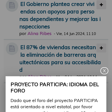
El Gobierno plantea crear vivi
endas con apoyos para perso
nas dependientes y mejorar las i
nspecciones
por
Alina Ribes
-
Vie, 14 Jun 2024, 11:10
El 87% de viviendas necesitan
la eliminación de barreras arq
uitectónicas para su accesibilida
d
X
por
Alina Ribes
-
Mar, 04 Jun 2024, 10:14
PROYECTO PARTICIPA: IDIOMA DEL
Vivienda de urgencia para víc
FORO
timas de maltrato con discapa
Dado que el foro del proyecto PARTICIPA
cidad
está orientado a nivel estatal, por favor