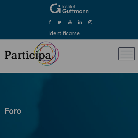
Identificarse
Naveg
de
palan
Foro