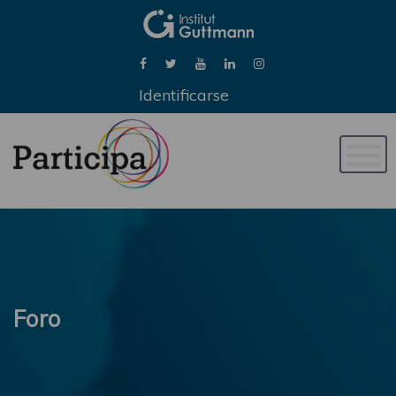
Identificarse
Naveg
de
palan
Foro