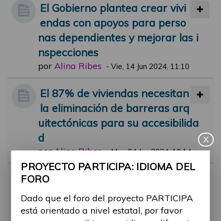
El Gobierno plantea crear vivi
endas con apoyos para perso
nas dependientes y mejorar las i
nspecciones
por
Alina Ribes
-
Vie, 14 Jun 2024, 11:10
El 87% de viviendas necesitan
la eliminación de barreras arq
uitectónicas para su accesibilida
d
X
por
Alina Ribes
-
Mar, 04 Jun 2024, 10:14
PROYECTO PARTICIPA: IDIOMA DEL
Vivienda de urgencia para víc
FORO
timas de maltrato con discapa
Dado que el foro del proyecto PARTICIPA
cidad
está orientado a nivel estatal, por favor