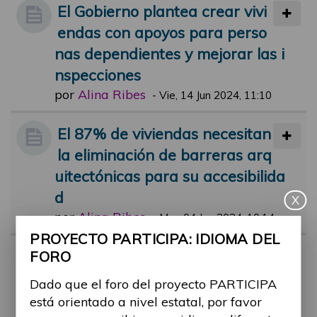
El Gobierno plantea crear vivi
endas con apoyos para perso
nas dependientes y mejorar las i
nspecciones
por
Alina Ribes
-
Vie, 14 Jun 2024, 11:10
El 87% de viviendas necesitan
la eliminación de barreras arq
uitectónicas para su accesibilida
d
X
por
Alina Ribes
-
Mar, 04 Jun 2024, 10:14
PROYECTO PARTICIPA: IDIOMA DEL
Vivienda de urgencia para víc
FORO
timas de maltrato con discapa
Dado que el foro del proyecto PARTICIPA
cidad
está orientado a nivel estatal, por favor