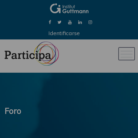
Identificarse
Naveg
de
palan
Foro