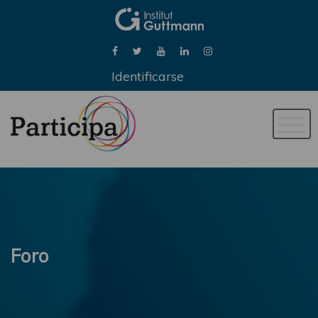
Identificarse
Naveg
de
palan
Foro