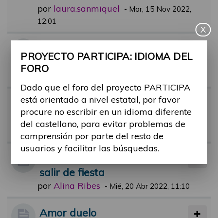
por
laura.sanmiquel
-
Mar, 15 Nov 2022,
12:01
X
Percepción social de la discap
PROYECTO PARTICIPA: IDIOMA DEL
acidad y vínculos
FORO
por
rafael.reoyo
-
Mar, 19 Oct 2021, 18:02
Dado que el foro del proyecto PARTICIPA
está orientado a nivel estatal, por favor
Tecnología y Relaciones Inter
procure no escribir en un idioma diferente
personales
del castellano, para evitar problemas de
por
Alina Ribes
-
Mié, 26 Abr 2023, 11:39
comprensión por parte del resto de
usuarios y facilitar las búsquedas.
Prejuicios y sobreprotección al
salir de fiesta
por
Alina Ribes
-
Mié, 20 Abr 2022, 11:10
Amor duelo