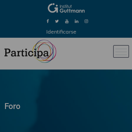
Identificarse
Naveg
de
palan
Foro