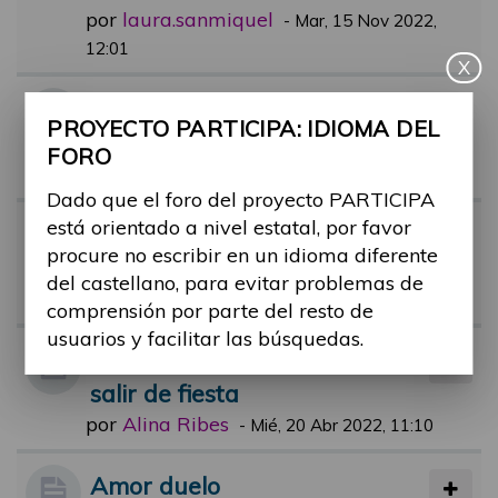
por
laura.sanmiquel
-
Mar, 15 Nov 2022,
12:01
X
Percepción social de la discap
PROYECTO PARTICIPA: IDIOMA DEL
acidad y vínculos
FORO
por
rafael.reoyo
-
Mar, 19 Oct 2021, 18:02
Dado que el foro del proyecto PARTICIPA
está orientado a nivel estatal, por favor
Tecnología y Relaciones Inter
procure no escribir en un idioma diferente
personales
del castellano, para evitar problemas de
por
Alina Ribes
-
Mié, 26 Abr 2023, 11:39
comprensión por parte del resto de
usuarios y facilitar las búsquedas.
Prejuicios y sobreprotección al
salir de fiesta
por
Alina Ribes
-
Mié, 20 Abr 2022, 11:10
Amor duelo