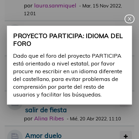
por
laura.sanmiquel
-
Mar, 15 Nov 2022,
12:01
X
Percepción social de la discap
PROYECTO PARTICIPA: IDIOMA DEL
acidad y vínculos
FORO
por
rafael.reoyo
-
Mar, 19 Oct 2021, 18:02
Dado que el foro del proyecto PARTICIPA
está orientado a nivel estatal, por favor
Tecnología y Relaciones Inter
procure no escribir en un idioma diferente
personales
del castellano, para evitar problemas de
por
Alina Ribes
-
Mié, 26 Abr 2023, 11:39
comprensión por parte del resto de
usuarios y facilitar las búsquedas.
Prejuicios y sobreprotección al
salir de fiesta
por
Alina Ribes
-
Mié, 20 Abr 2022, 11:10
Amor duelo