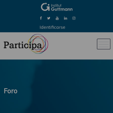
Identificarse
Naveg
de
palan
Foro