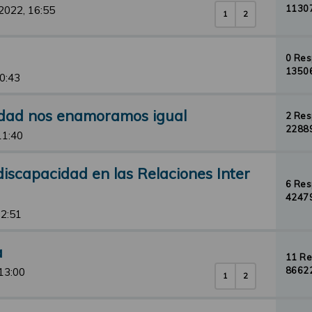
11307
2022, 16:55
1
2
0 Re
13506
10:43
idad nos enamoramos igual
2 Re
22889
11:40
iscapacidad en las Relaciones Inter
6 Re
42479
12:51
a
11 R
86622
13:00
1
2