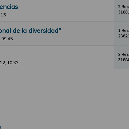
rencias
2 Re
31802
:15
nal de la diversidad"
1 Re
28823
 09:45
2 Re
31880
22, 10:33
Ú