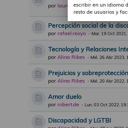
escribir en un idioma 
por
laura.sanmiquel
-
Mar, 15 Nov 
resto de usuarios y fac
Percepción social de la dis
por
rafael.reoyo
-
Mar, 19 Oct 2021,
Tecnología y Relaciones Int
por
Alina Ribes
-
Mié, 26 Abr 2023, 
Prejuicios y sobreprotección 
por
Alina Ribes
-
Mié, 20 Abr 2022, 
Amor duelo
por
robert.de
-
Lun, 03 Oct 2022, 19:
Discapacidad y LGTBI