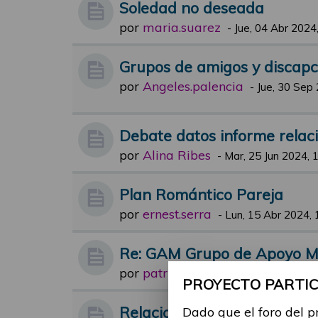
Soledad no deseada
por
maria.suarez
-
Jue, 04 Abr 2024
Grupos de amigos y discap
por
Angeles.palencia
-
Jue, 30 Sep
Debate datos informe relac
por
Alina Ribes
-
Mar, 25 Jun 2024, 
Plan Romántico Pareja
por
ernest.serra
-
Lun, 15 Abr 2024, 
Re: GAM Grupo de Apoyo Mu
por
patricia.carmona
-
Sab, 30 Dic
PROYECTO PARTICI
Relaciones de pareja y dis
Dado que el foro del p