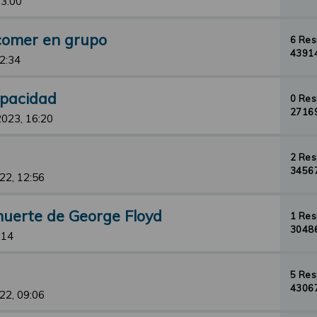
13:00
comer en grupo
6 Re
43914
12:34
apacidad
0 Re
27169
2023, 16:20
2 Re
34567
22, 12:56
muerte de George Floyd
1 Re
30486
:14
5 Re
43067
22, 09:06