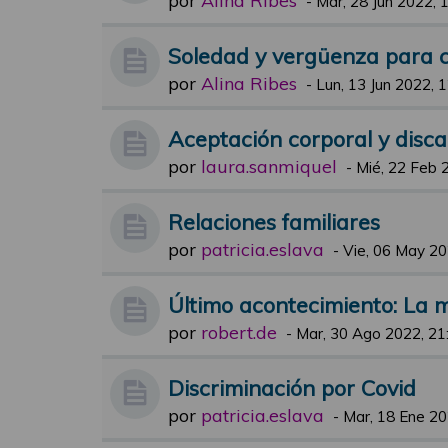
por
Alina Ribes
-
Mar, 28 Jun 2022, 
Soledad y vergüenza para 
por
Alina Ribes
-
Lun, 13 Jun 2022, 
Aceptación corporal y disc
por
laura.sanmiquel
-
Mié, 22 Feb 
Relaciones familiares
por
patricia.eslava
-
Vie, 06 May 20
Último acontecimiento: La 
por
robert.de
-
Mar, 30 Ago 2022, 21
Discriminación por Covid
por
patricia.eslava
-
Mar, 18 Ene 20