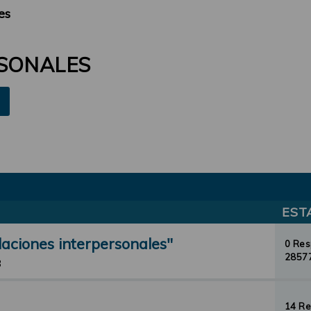
es
RSONALES
EST
laciones interpersonales"
0 Re
28577
3
14 R