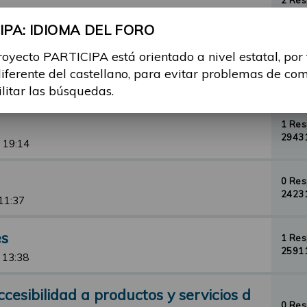
2 Re
30834
PA: IDIOMA DEL FORO
12:53
royecto PARTICIPA está orientado a nivel estatal, por
orial de Barcelona
5 Re
diferente del castellano, para evitar problemas de co
40605
3, 07:00
ilitar las búsquedas.
1 Re
29431
 19:14
0 Re
24231
11:37
es
1 Re
25911
 13:38
esibilidad a productos y servicios d
0 Re