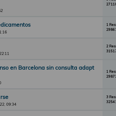
27110
52
edicamentos
1 Re
29861
1:16
2 Re
31517
 22:11
nso en Barcelona sin consulta adapt
1 Re
29873
0
rse
3 Re
32541
22, 09:34