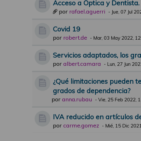
Acceso a Óptica y Dentista.
por
rafael.aguerri
-
Jue, 07 Jul 20
Covid 19
por
robert.de
-
Mar, 03 May 2022, 12
Servicios adaptados, los g
por
albert.camara
-
Lun, 27 Jun 202
¿Qué limitaciones pueden t
grados de dependencia?
por
anna.rubau
-
Vie, 25 Feb 2022, 
IVA reducido en artículos d
por
carme.gomez
-
Mié, 15 Dic 2021