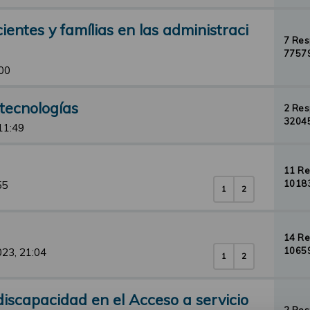
ntes y famílias en las administraci
7 Re
77579
00
tecnologías
2 Re
32045
11:49
11 R
10183
55
1
2
14 R
10659
023, 21:04
1
2
iscapacidad en el Acceso a servicio