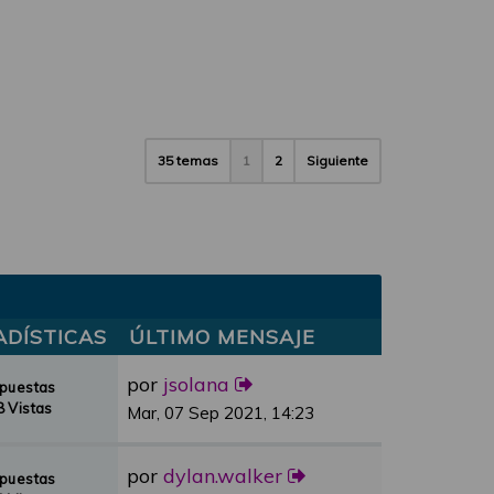
35 temas
1
2
Siguiente
ADÍSTICAS
ÚLTIMO MENSAJE
por
jsolana
spuestas
 Vistas
Mar, 07 Sep 2021, 14:23
por
dylan.walker
spuestas