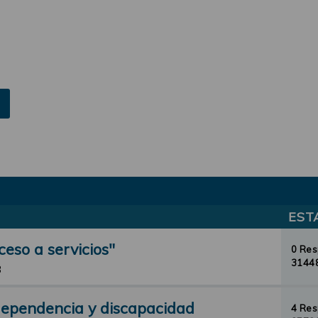
EST
ceso a servicios"
0 Re
31448
3
 dependencia y discapacidad
4 Re