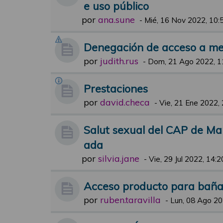
e uso público
por
ana.sune
-
Mié, 16 Nov 2022, 10:
Denegación de acceso a m
por
judith.rus
-
Dom, 21 Ago 2022, 1
Prestaciones
por
david.checa
-
Vie, 21 Ene 2022,
Salut sexual del CAP de Ma
ada
por
silvia.jane
-
Vie, 29 Jul 2022, 14:2
Acceso producto para baña
por
ruben.taravilla
-
Lun, 08 Ago 20