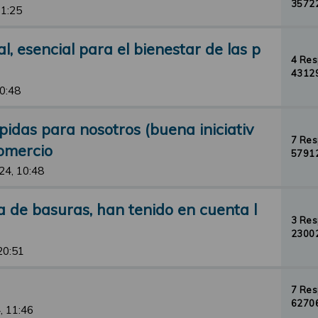
35722
11:25
, esencial para el bienestar de las p
4 Re
43129
10:48
idas para nosotros (buena iniciativ
7 Re
comercio
57912
24, 10:48
 de basuras, han tenido en cuenta l
3 Re
23002
20:51
7 Re
62706
, 11:46