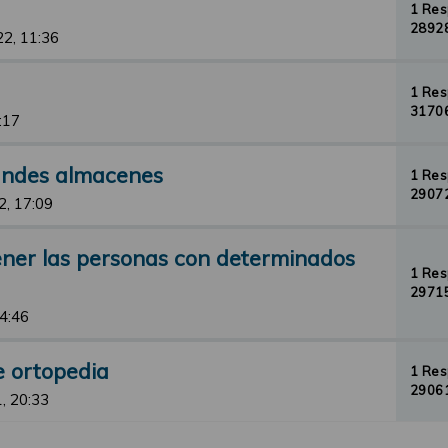
1 Re
28928
22, 11:36
1 Re
31706
:17
randes almacenes
1 Re
29072
2, 17:09
ener las personas con determinados
1 Re
29715
14:46
e ortopedia
1 Re
29061
, 20:33