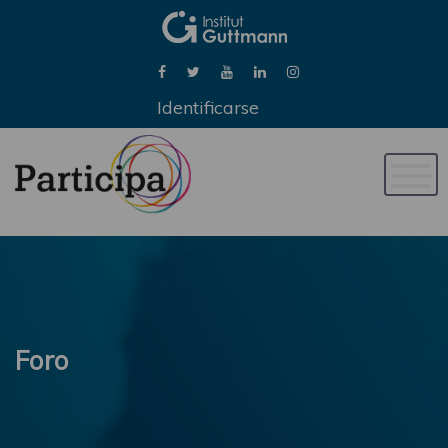
Identificarse
Naveg
de
palan
Foro