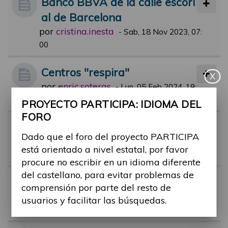
Banco BBVA de la calle escori
al de Barcelona
por
cristina.inesta
-
Sab, 18 Nov 2023, 07:
00
Centros "respira"
X
por
enric.soteras
-
Lun, 05 Feb 2024, 19:
14
PROYECTO PARTICIPA: IDIOMA DEL
FORO
Certificado de discapacidad
Dado que el foro del proyecto PARTICIPA
por
Alina Ribes
-
Mar, 17 Oct 2023, 11:
está orientado a nivel estatal, por favor
37
procure no escribir en un idioma diferente
del castellano, para evitar problemas de
Regulación colas preferentes
comprensión por parte del resto de
por
barbara.ruiz
-
Jue, 17 Nov 2022, 13:
usuarios y facilitar las búsquedas.
38