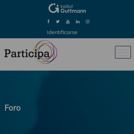
Identificarse
Naveg
de
palan
Foro