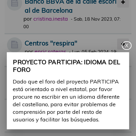
Banco BBVA de la calle escori
al de Barcelona
por
cristina.inesta
-
Sab, 18 Nov 2023, 07:
00
Centros "respira"
X
por
enric.soteras
-
Lun, 05 Feb 2024, 19:
14
PROYECTO PARTICIPA: IDIOMA DEL
FORO
Certificado de discapacidad
Dado que el foro del proyecto PARTICIPA
por
Alina Ribes
-
Mar, 17 Oct 2023, 11:
está orientado a nivel estatal, por favor
37
procure no escribir en un idioma diferente
del castellano, para evitar problemas de
Regulación colas preferentes
comprensión por parte del resto de
por
barbara.ruiz
-
Jue, 17 Nov 2022, 13:
usuarios y facilitar las búsquedas.
38