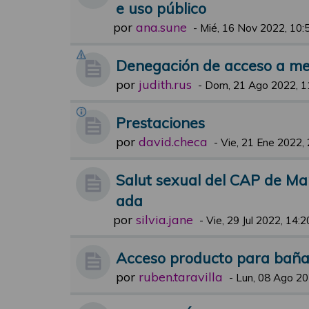
e uso público
por
ana.sune
-
Mié, 16 Nov 2022, 10:
Denegación de acceso a m
por
judith.rus
-
Dom, 21 Ago 2022, 1
Prestaciones
por
david.checa
-
Vie, 21 Ene 2022,
Salut sexual del CAP de Ma
ada
por
silvia.jane
-
Vie, 29 Jul 2022, 14:2
Acceso producto para baña
por
ruben.taravilla
-
Lun, 08 Ago 20