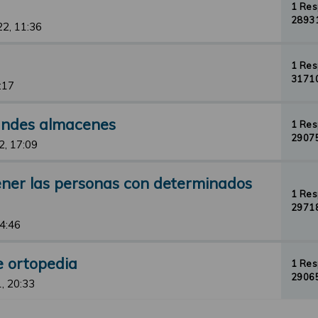
1 Re
28931
22, 11:36
1 Re
31710
:17
randes almacenes
1 Re
29075
2, 17:09
ener las personas con determinados
1 Re
29718
14:46
e ortopedia
1 Re
29065
, 20:33