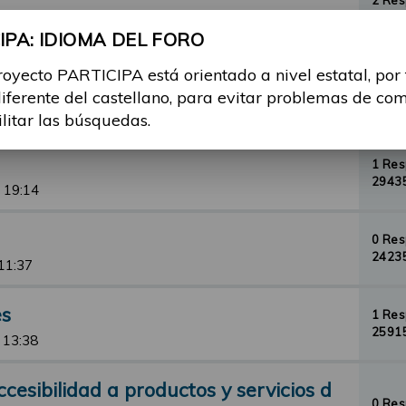
2 Re
30838
PA: IDIOMA DEL FORO
12:53
royecto PARTICIPA está orientado a nivel estatal, por
orial de Barcelona
5 Re
diferente del castellano, para evitar problemas de co
40612
3, 07:00
ilitar las búsquedas.
1 Re
29435
 19:14
0 Re
24235
11:37
es
1 Re
25915
 13:38
esibilidad a productos y servicios d
0 Re