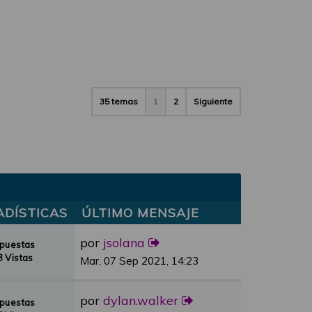
35 temas
1
2
Siguiente
ADÍSTICAS
ÚLTIMO MENSAJE
por
jsolana
spuestas
 Vistas
Mar, 07 Sep 2021, 14:23
por
dylan.walker
spuestas