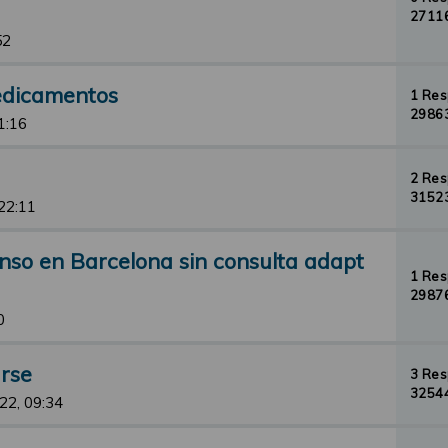
27116
52
edicamentos
1 Re
29863
1:16
2 Re
31523
 22:11
nso en Barcelona sin consulta adapt
1 Re
29876
0
rse
3 Re
32544
22, 09:34