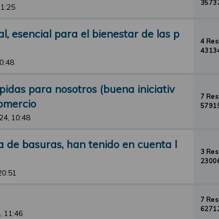
35737
11:25
, esencial para el bienestar de las p
4 Re
43134
10:48
idas para nosotros (buena iniciativ
7 Re
comercio
57919
24, 10:48
 de basuras, han tenido en cuenta l
3 Re
23006
20:51
7 Re
62712
, 11:46