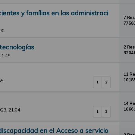
ntes y famílias en las administraci
7 Re
77587
00
tecnologías
2 Re
32048
11:49
11 R
10185
55
1
2
14 R
10661
023, 21:04
1
2
iscapacidad en el Acceso a servicio