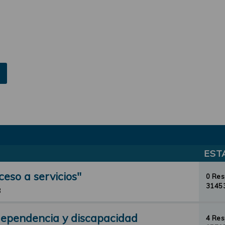
EST
ceso a servicios"
0 Re
31453
3
 dependencia y discapacidad
4 Re