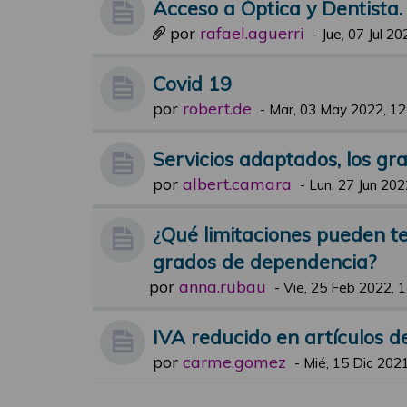
Acceso a Óptica y Dentista.
por
rafael.aguerri
-
Jue, 07 Jul 20
Covid 19
por
robert.de
-
Mar, 03 May 2022, 12
Servicios adaptados, los g
por
albert.camara
-
Lun, 27 Jun 202
¿Qué limitaciones pueden t
grados de dependencia?
por
anna.rubau
-
Vie, 25 Feb 2022, 
IVA reducido en artículos d
por
carme.gomez
-
Mié, 15 Dic 2021