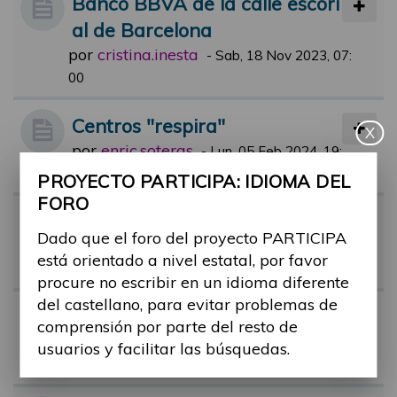
Banco BBVA de la calle escori
al de Barcelona
por
cristina.inesta
-
Sab, 18 Nov 2023, 07:
00
Centros "respira"
X
por
enric.soteras
-
Lun, 05 Feb 2024, 19:
14
PROYECTO PARTICIPA: IDIOMA DEL
FORO
Certificado de discapacidad
Dado que el foro del proyecto PARTICIPA
por
Alina Ribes
-
Mar, 17 Oct 2023, 11:
está orientado a nivel estatal, por favor
37
procure no escribir en un idioma diferente
del castellano, para evitar problemas de
Regulación colas preferentes
comprensión por parte del resto de
por
barbara.ruiz
-
Jue, 17 Nov 2022, 13:
usuarios y facilitar las búsquedas.
38