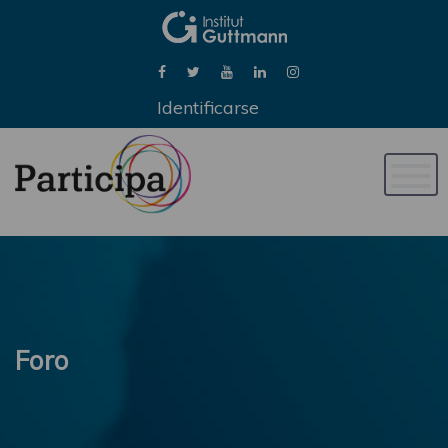
Identificarse
Naveg
de
palan
Foro