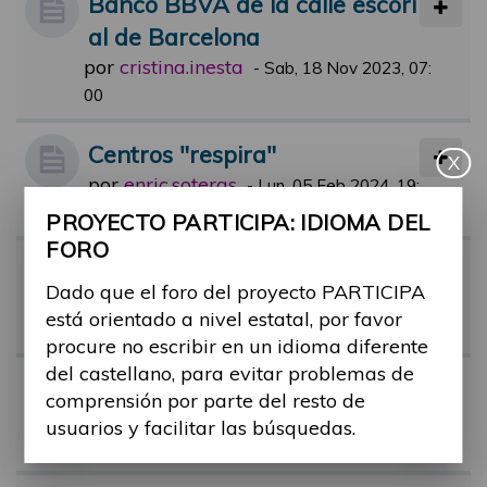
Banco BBVA de la calle escori
al de Barcelona
por
cristina.inesta
-
Sab, 18 Nov 2023, 07:
00
Centros "respira"
X
por
enric.soteras
-
Lun, 05 Feb 2024, 19:
14
PROYECTO PARTICIPA: IDIOMA DEL
FORO
Certificado de discapacidad
Dado que el foro del proyecto PARTICIPA
por
Alina Ribes
-
Mar, 17 Oct 2023, 11:
está orientado a nivel estatal, por favor
37
procure no escribir en un idioma diferente
del castellano, para evitar problemas de
Regulación colas preferentes
comprensión por parte del resto de
por
barbara.ruiz
-
Jue, 17 Nov 2022, 13:
usuarios y facilitar las búsquedas.
38