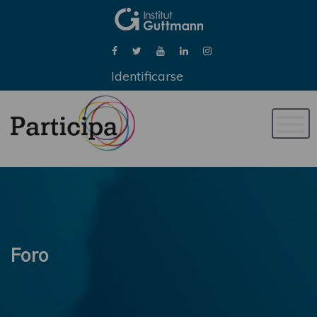
Identificarse
Naveg
de
palan
Foro