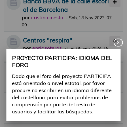
Banco BBVA de la calle escori
al de Barcelona
por
cristina.inesta
-
Sab, 18 Nov 2023, 07:
00
Centros "respira"
X
por
enric.soteras
-
Lun, 05 Feb 2024, 19:
14
PROYECTO PARTICIPA: IDIOMA DEL
FORO
Certificado de discapacidad
Dado que el foro del proyecto PARTICIPA
por
Alina Ribes
-
Mar, 17 Oct 2023, 11:
está orientado a nivel estatal, por favor
37
procure no escribir en un idioma diferente
del castellano, para evitar problemas de
Regulación colas preferentes
comprensión por parte del resto de
por
barbara.ruiz
-
Jue, 17 Nov 2022, 13:
usuarios y facilitar las búsquedas.
38