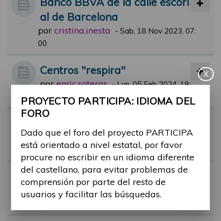
Banco BBVA de la calle escori
al de Barcelona
por
cristina.inesta
-
Sab, 18 Nov 2023, 07:
00
Centros "respira"
X
por
enric.soteras
-
Lun, 05 Feb 2024, 19:
14
PROYECTO PARTICIPA: IDIOMA DEL
FORO
Certificado de discapacidad
Dado que el foro del proyecto PARTICIPA
por
Alina Ribes
-
Mar, 17 Oct 2023, 11:
está orientado a nivel estatal, por favor
37
procure no escribir en un idioma diferente
del castellano, para evitar problemas de
Regulación colas preferentes
comprensión por parte del resto de
por
barbara.ruiz
-
Jue, 17 Nov 2022, 13:
usuarios y facilitar las búsquedas.
38