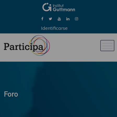
Identificarse
Naveg
de
palan
Foro