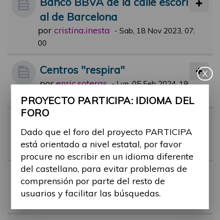
Banco BBVA de la calle escori
al de Barcelona
por
cristina.inesta
-
Sab, 18 Nov 2023, 07:
00
Centros "respira"
X
por
enric.soteras
-
Lun, 05 Feb 2024, 19:
14
PROYECTO PARTICIPA: IDIOMA DEL
FORO
Certificado de discapacidad
Dado que el foro del proyecto PARTICIPA
por
Alina Ribes
-
Mar, 17 Oct 2023, 11:
está orientado a nivel estatal, por favor
37
procure no escribir en un idioma diferente
del castellano, para evitar problemas de
Regulación colas preferentes
comprensión por parte del resto de
por
barbara.ruiz
-
Jue, 17 Nov 2022, 13:
usuarios y facilitar las búsquedas.
38