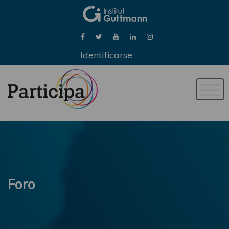
Identificarse
Naveg
de
palan
Foro