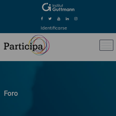
Identificarse
Naveg
de
palan
Foro