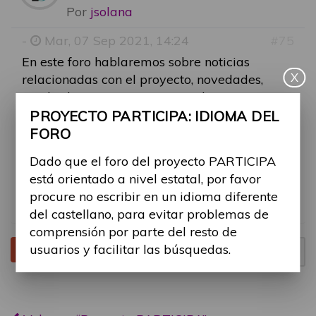
Por
jsolana
-
Mar, 07 Sep 2021, 14:24
#75
En este foro hablaremos sobre noticias
X
relacionadas con el proyecto, novedades,
resultados, entre otros contenidos, para
fomentar la discusión en temas del proyecto
PROYECTO PARTICIPA: IDIOMA DEL
en general.
FORO
Dado que el foro del proyecto PARTICIPA
Os animamos a participar comentando
está orientado a nivel estatal, por favor
vuestras inquietudes sobre temas generales
procure no escribir en un idioma diferente
del proyecto.
del castellano, para evitar problemas de
comprensión por parte del resto de
usuarios y facilitar las búsquedas.
Tema cerrado
Página
1
de
1
1 mensaje