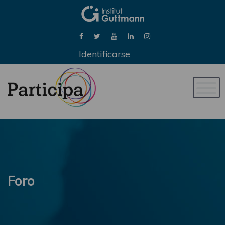
Identificarse
Naveg
de
palan
Foro