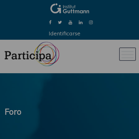
Identificarse
Naveg
de
palan
Foro