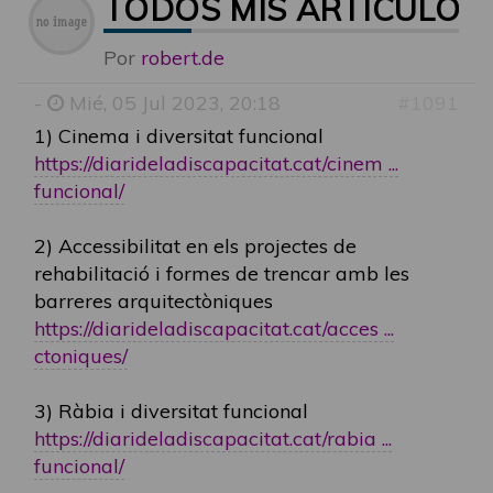
TODOS MIS ARTICULOS 
Por
robert.de
-
Mié, 05 Jul 2023, 20:18
#1091
1) Cinema i diversitat funcional
https://diarideladiscapacitat.cat/cinem ...
funcional/
2) Accessibilitat en els projectes de
rehabilitació i formes de trencar amb les
barreres arquitectòniques
https://diarideladiscapacitat.cat/acces ...
ctoniques/
3) Ràbia i diversitat funcional
https://diarideladiscapacitat.cat/rabia ...
funcional/