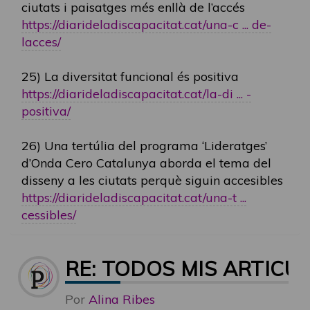
ciutats i paisatges més enllà de l’accés
https://diarideladiscapacitat.cat/una-c ... de-
lacces/
25) La diversitat funcional és positiva
https://diarideladiscapacitat.cat/la-di ... -
positiva/
26) Una tertúlia del programa ‘Lideratges’
d’Onda Cero Catalunya aborda el tema del
disseny a les ciutats perquè siguin accesibles
https://diarideladiscapacitat.cat/una-t ...
cessibles/
RE: TODOS MIS ARTICU
Por
Alina Ribes