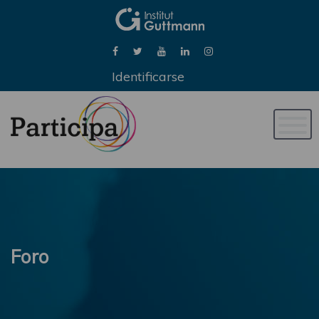
Identificarse
Naveg
de
palan
Foro