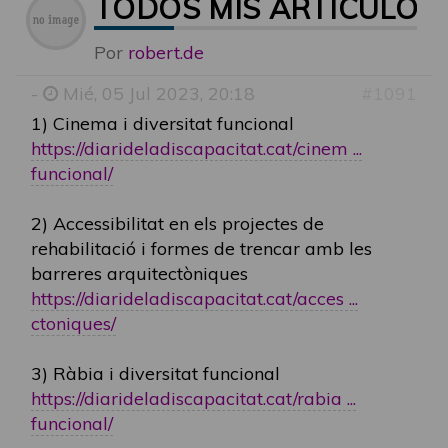
TODOS MIS ARTICULOS 
Por
robert.de
-
Mié, 05 Jul 2023, 20:18
#1091
1) Cinema i diversitat funcional
https://diarideladiscapacitat.cat/cinem ...
funcional/
2) Accessibilitat en els projectes de
rehabilitació i formes de trencar amb les
barreres arquitectòniques
https://diarideladiscapacitat.cat/acces ...
ctoniques/
3) Ràbia i diversitat funcional
https://diarideladiscapacitat.cat/rabia ...
funcional/