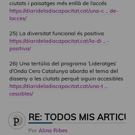
ciutats i paisatges més enllà de l’accés
https://diarideladiscapacitat.cat/una-c ... de-
lacces/
25) La diversitat funcional és positiva
https://diarideladiscapacitat.cat/la-di ... -
positiva/
26) Una tertúlia del programa ‘Lideratges’
d’Onda Cero Catalunya aborda el tema del
disseny a les ciutats perquè siguin accesibles
https://diarideladiscapacitat.cat/una-t ...
cessibles/
RE: TODOS MIS ARTICU
Por
Alina Ribes