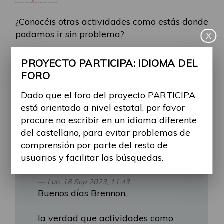
¿Conocéis otras actividades como estás donde
podamos ir sin problema?
X
¡Contadnos vuestras experiencias en estas
PROYECTO PARTICIPA: IDIOMA DEL
actividades!
FORO
Dado que el foro del proyecto PARTICIPA
RE: ACTIVIDAD AVIACI
está orientado a nivel estatal, por favor
procure no escribir en un idioma diferente
del castellano, para evitar problemas de
Por
john.brim
comprensión por parte del resto de
-
Vie, 03 Nov 2023, 20:55
#1322
usuarios y facilitar las búsquedas.
Alina Ribes
escribió:
↑
Lun, 18 Sep 2023, 11:43
Buenos días Brennon,
la verdad que actividades como