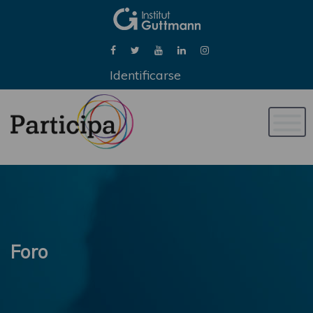
Identificarse
Naveg
de
palan
Foro