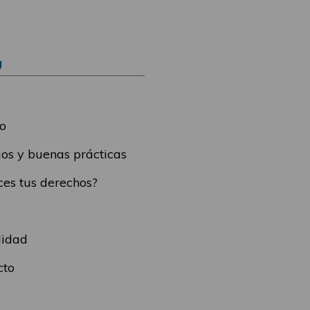
Ú
o
os y buenas prácticas
es tus derechos?
lidad
cto