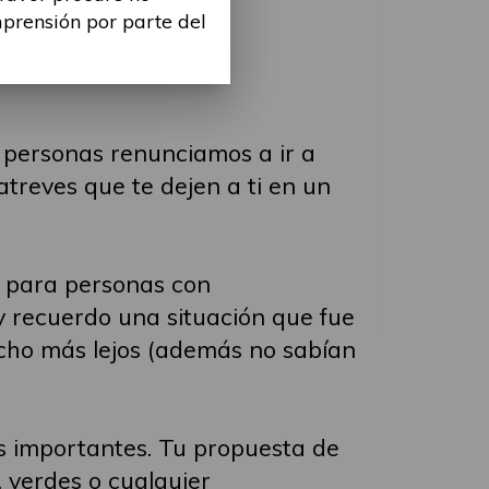
mprensión por parte del
 personas renunciamos a ir a
atreves que te dejen a ti en un
s para personas con
 recuerdo una situación que fue
cho más lejos (además no sabían
es importantes. Tu propuesta de
 verdes o cualquier