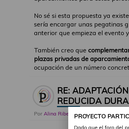
No sé si esta propuesta ya existe
sería encargar unas pegatinas gr
anterior que empieza el evento y
También creo que
complementari
plazas privadas de aparcamiento
ocupación de un número concret
RE: ADAPTACIÓ
REDUCIDA DURA
Por
Alina Ribes
-
Mié, 03 Ene 2024, 
PROYECTO PARTICI
Dado que el foro del p