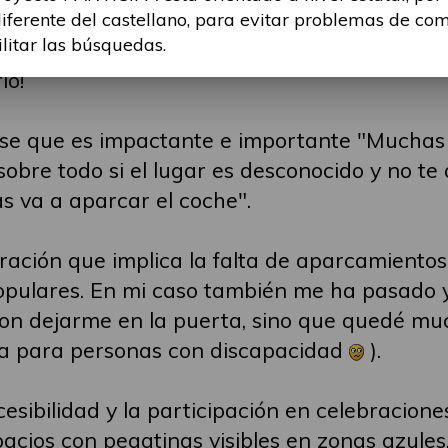
diferente del castellano, para evitar problemas de co
ilitar las búsquedas.
io!
ase que es impactante e importante "Muchas
obre todo si el lugar es desconocido y no te 
s va a aparcar el coche".
ración que implica la falta de aparcamiento
pulares. En mi caso también me ha pasado y
on dejarme en la puerta, sino que quedé mu
da para personas con discapacidad
).
esibilidad y la participación en celebracion
cios con pegatinas visibles en zonas azules,