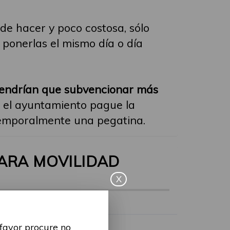
 de hacer y poco costosa, sólo
 ponerlas el mismo día o día
tendrían que subvencionar más
el ayuntamiento pague la
temporalmente una pegatina.
PARA MOVILIDAD
X
 favor procure no