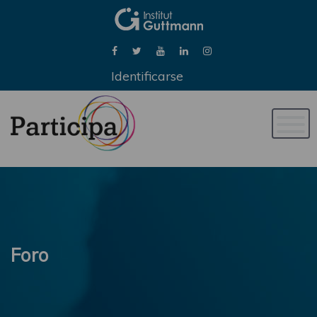
Identificarse
Naveg
de
palan
Foro