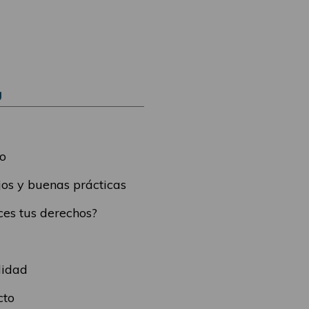
Ú
o
os y buenas prácticas
es tus derechos?
lidad
cto