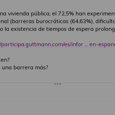
una vivienda pública, el 72,5% han experime
onal (barreras burocráticas (64,63%), dificul
o la existencia de tiempos de espera prolong
//participa.guttmann.com/es/infor ... en-espan
cen?
a una barrera más?