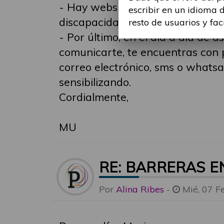
- Hay webs que no tienen direcci
escribir en un idioma 
discapacidad auditiva.
resto de usuarios y fac
- Por último, en el día a día de
comunicarte, te encuentras con 
correo electrónico, sms o whatsap
sensibilizando.
Cordialmente,
MU
RE: BARRERAS E
Por
Alina Ribes
-
Mié, 07 F