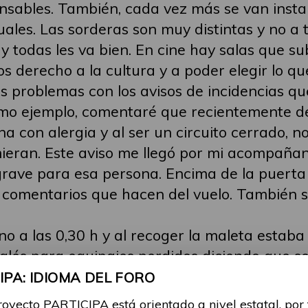
nsables. También, cada vez más se van insta
duales. Las sorderas son muy distintas y no a 
y todas les va bien. En cine hay salas que sub
 derecho a la cultura y a poder elegir lo q
problemas con los avisos de incidencias que
Como ejemplo, comentaré que recientemente d
 con alergia y al ser un circuito cerrado, n
ieran. Este aviso me llegó por mi acompañant
ave para esa persona. Encima de la puerta d
 o comentarios que hacen del vuelo. También s
ino a las 0,30 h y al recoger la maleta estab
nglés para equipajes perdidos diciendo que se
amó pero no contestó nadie. En la web no p
PA: IDIOMA DEL FORO
tactar.
royecto PARTICIPA está orientado a nivel estatal, por