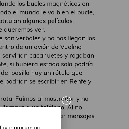
lando los bucles magnéticos en
todo el mundo le va bien el bucle,
titulan algunas películas.
ue queremos ver.
 son verbales y no nos llegan los
entro de un avión de Vueling
o servirían cacahuetes y rogaban
e, si hubiera estado sola podría
el pasillo hay un rótulo que
e podrían se escribir en Renfe y
a rota. Fuimos al mostrador y no
X
 llamara a un teléfono. Al no
uedes acceder ni enviar mensajes
 favor procure no