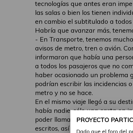
tecnologías que antes eran impe
las salas o bien los tienen indivi
en cambio el subtitulado a todos 
Habría que avanzar más, tenemos
- En Transporte, tenemos muchos 
avisos de metro, tren o avión. 
informaron que había una persona
a todos los pasajeros que no com
haber ocasionado un problema gr
podrían escribir las incidencias
metro y no se hace.
En el mismo viaje llegó a su dest
había nadie, sólo una carta en i
poder llamar, mi acompañante ll
PROYECTO PARTICI
escritos, así que es imposible con
Dado que el foro del p