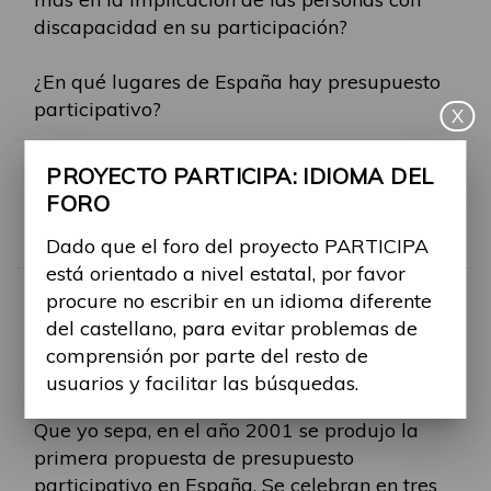
discapacidad en su participación?
¿En qué lugares de España hay presupuesto
participativo?
X
PROYECTO PARTICIPA: IDIOMA DEL
RE: HOLA DE UN NUEVO
FORO
Por
ricardo.dorsey
Dado que el foro del proyecto PARTICIPA
está orientado a nivel estatal, por favor
-
Mar, 05 Mar 2024, 03:58
#1579
procure no escribir en un idioma diferente
Hola, también estoy haciendo un estudio
del castellano, para evitar problemas de
sobre presupuestos participativos.
comprensión por parte del resto de
Permítanme participar en la discusión y si
usuarios y facilitar las búsquedas.
hay algún error, háganmelo saber. ¡Gracias!
Que yo sepa, en el año 2001 se produjo la
primera propuesta de presupuesto
participativo en España. Se celebran en tres