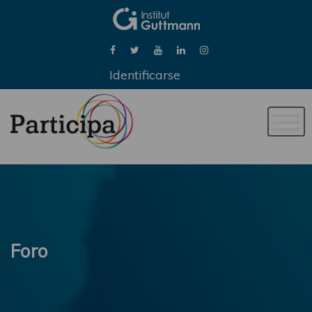
Identificarse
Naveg
de
palan
Foro