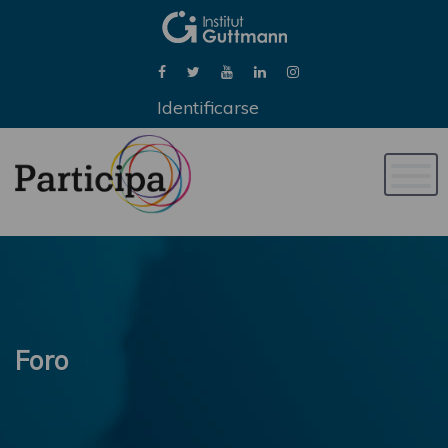
Identificarse
Naveg
de
palan
Foro