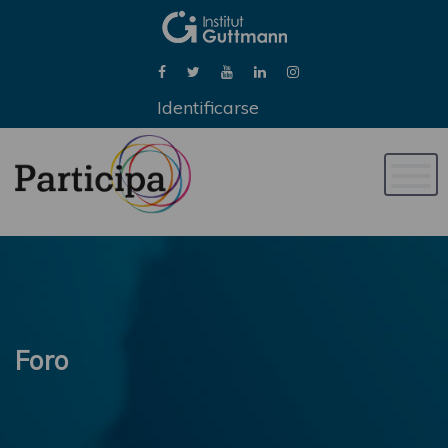
Identificarse
Naveg
de
palan
Foro