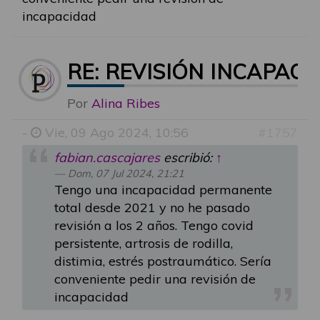
incapacidad
RE: REVISIÓN INCAPAC
Por
Alina Ribes
-
Vie, 09 Ago 2024, 10:56
#1757
fabian.cascajares
escribió:
↑
Dom, 07 Jul 2024, 21:21
Tengo una incapacidad permanente
total desde 2021 y no he pasado
revisión a los 2 años. Tengo covid
persistente, artrosis de rodilla,
distimia, estrés postraumático. Sería
conveniente pedir una revisión de
incapacidad