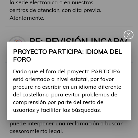
la sede electrónica o en nuestros
centros de atención, con cita previa.
Atentamente.
X
RE: REVISIÓN INCAPAC
PROYECTO PARTICIPA: IDIOMA DEL
Por
carola.carbonell
FORO
-
Mar, 17 May 2022, 15:25
#551
Dado que el foro del proyecto PARTICIPA
Buenas tardes Daniel y gracias por su
está orientado a nivel estatal, por favor
aportación.
procure no escribir en un idioma diferente
Respecto a su pregunta no le podemos
del castellano, para evitar problemas de
orientar porque depende su estado actual y
comprensión por parte del resto de
de la valoración médica pertinente. En caso
usuarios y facilitar las búsquedas.
de que la resolución no fuera favorable
puede interponer una reclamación o buscar
asesoramiento legal.