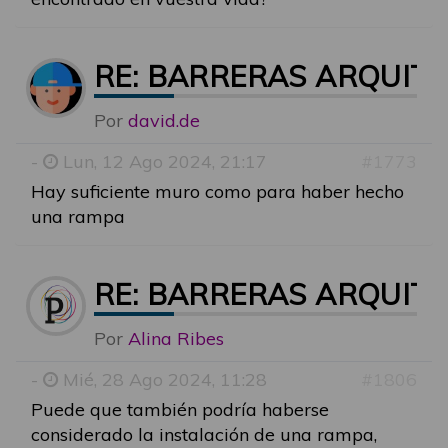
RE: BARRERAS ARQUIT
Por
david.de
-
Lun, 12 Ago 2024, 21:17
#1773
Hay suficiente muro como para haber hecho
una rampa
RE: BARRERAS ARQUIT
Por
Alina Ribes
-
Mié, 28 Ago 2024, 11:28
#1806
Puede que también podría haberse
considerado la instalación de una rampa,