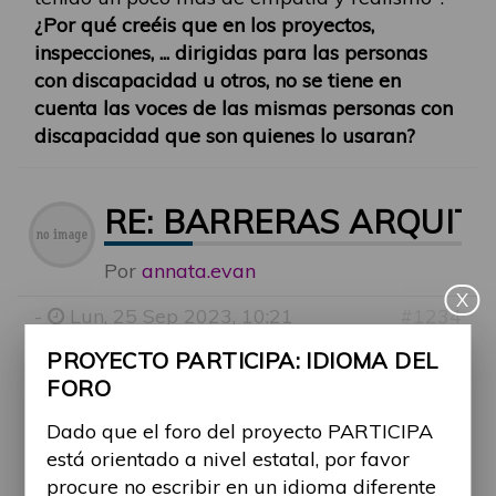
¿Por qué creéis que en los proyectos,
inspecciones, ... dirigidas para las personas
con discapacidad u otros, no se tiene en
cuenta las voces de las mismas personas con
discapacidad que son quienes lo usaran?
RE: BARRERAS ARQUIT
Por
annata.evan
X
-
Lun, 25 Sep 2023, 10:21
#1234
emma.brown
escribió:
↑
PROYECTO PARTICIPA: IDIOMA DEL
Jue, 21 Sep 2023, 03:37
FORO
Las escaleras deben diseñarse para
Dado que el foro del proyecto PARTICIPA
acomodar a personas con
está orientado a nivel estatal, por favor
movilidad reducida. Esto incluye
procure no escribir en un idioma diferente
proporcionar asideros adecuados,