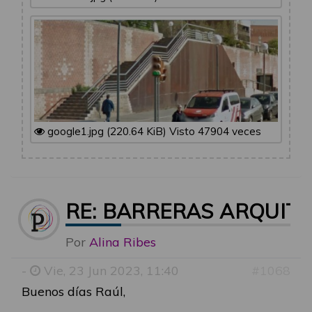
google1.jpg (220.64 KiB) Visto 47904 veces
RE: BARRERAS ARQUIT
Por
Alina Ribes
-
Vie, 23 Jun 2023, 11:40
#1068
Buenos días Raúl,