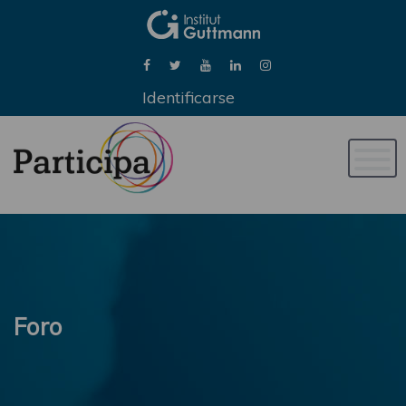
Identificarse
Naveg
de
palan
Foro