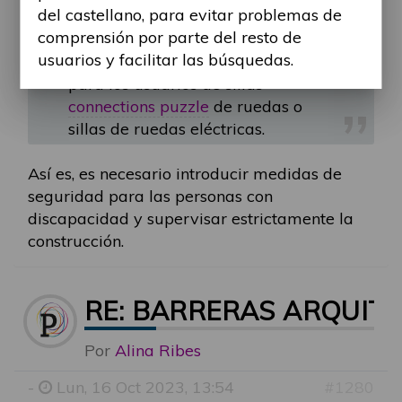
del castellano, para evitar problemas de
garantizar que la superficie de la
comprensión por parte del resto de
barandilla sea antideslizante y
usuarios y facilitar las búsquedas.
proporcionar espacio adecuado
para los usuarios de sillas
connections puzzle
de ruedas o
sillas de ruedas eléctricas.
Así es, es necesario introducir medidas de
seguridad para las personas con
discapacidad y supervisar estrictamente la
construcción.
RE: BARRERAS ARQUIT
Por
Alina Ribes
-
Lun, 16 Oct 2023, 13:54
#1280