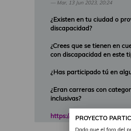
Mar, 13 Jun 2023, 20:24
¿Existen en tu ciudad o pr
discapacidad?
¿Crees que se tienen en cue
con discapacidad en este t
¿Has participado tú en alg
¿Eran carreras con categor
inclusivas?
https://www.antena3.com/pr
PROYECTO PARTICI
Dado que el foro del p