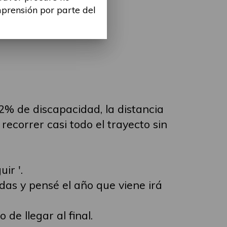
mprensión por parte del
2% de discapacidad, la distancia
recorrer casi todo el trayecto sin
ir '.
adas y pensé el año que viene irá
de llegar al final.