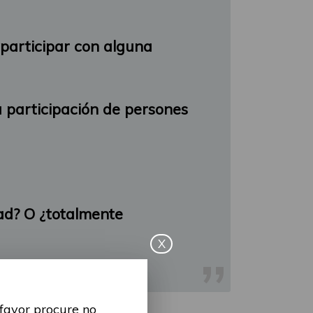
 participar con alguna
a participación de persones
ad? O ¿totalmente
X
 favor procure no