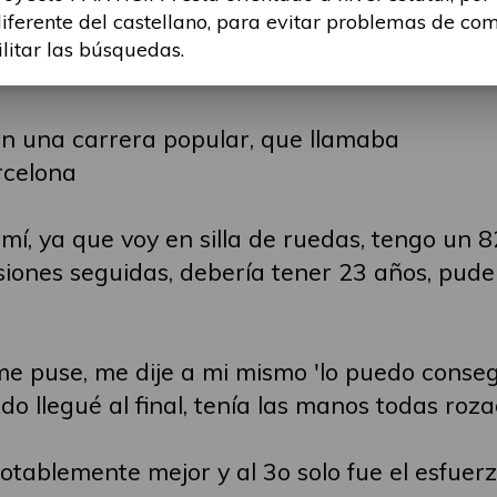
diferente del castellano, para evitar problemas de co
ilitar las búsquedas.
en una carrera popular, que llamaba
rcelona
, ya que voy en silla de ruedas, tengo un 8
iones seguidas, debería tener 23 años, pude 
me puse, me dije a mi mismo 'lo puedo consegu
o llegué al final, tenía las manos todas roz
tablemente mejor y al 3o solo fue el esfuerzo 