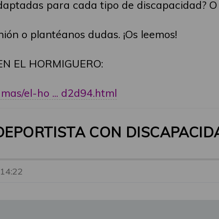
daptadas para cada tipo de discapacidad? O 
nión o plantéanos dudas. ¡Os leemos!
EN EL HORMIGUERO:
as/el-ho ... d2d94.html
 DEPORTISTA CON DISCAPACIDA
 14:22