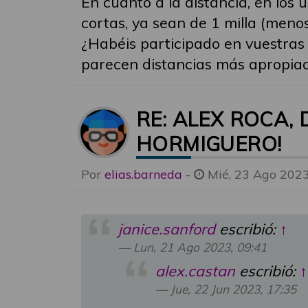
En cuanto a la distancia, en los
cortas, ya sean de 1 milla (meno
¿Habéis participado en vuestras 
parecen distancias más apropiada
RE: ALEX ROCA,
HORMIGUERO!
Por
elias.barneda
-
Mié, 23 Ago 2023
janice.sanford
escribió:
↑
Lun, 21 Ago 2023, 09:41
alex.castan
escribió:
↑
Jue, 22 Jun 2023, 17:35