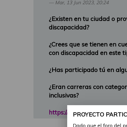
Mar, 13 Jun 2023, 20:24
¿Existen en tu ciudad o pr
discapacidad?
¿Crees que se tienen en cue
con discapacidad en este t
¿Has participado tú en alg
¿Eran carreras con categor
inclusivas?
https://www.antena3.com/pr
PROYECTO PARTICI
Dado que el foro del p