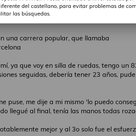
diferente del castellano, para evitar problemas de co
ilitar las búsquedas.
en una carrera popular, que llamaba
rcelona
, ya que voy en silla de ruedas, tengo un 8
iones seguidas, debería tener 23 años, pude 
me puse, me dije a mi mismo 'lo puedo consegu
o llegué al final, tenía las manos todas roz
tablemente mejor y al 3o solo fue el esfuerzo 