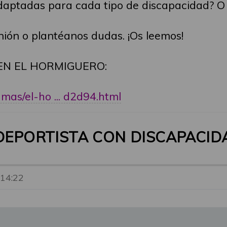
daptadas para cada tipo de discapacidad? O 
nión o plantéanos dudas. ¡Os leemos!
EN EL HORMIGUERO:
as/el-ho ... d2d94.html
 DEPORTISTA CON DISCAPACIDA
 14:22