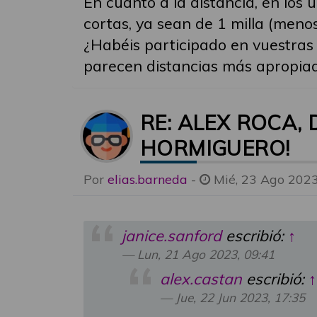
En cuanto a la distancia, en los
cortas, ya sean de 1 milla (meno
¿Habéis participado en vuestras 
parecen distancias más apropiada
RE: ALEX ROCA,
HORMIGUERO!
Por
elias.barneda
-
Mié, 23 Ago 2023
janice.sanford
escribió:
↑
Lun, 21 Ago 2023, 09:41
alex.castan
escribió:
↑
Jue, 22 Jun 2023, 17:35