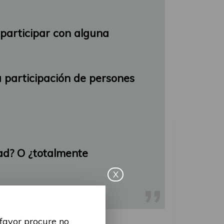
 participar con alguna
a participación de persones
ad? O ¿totalmente
X
 favor procure no