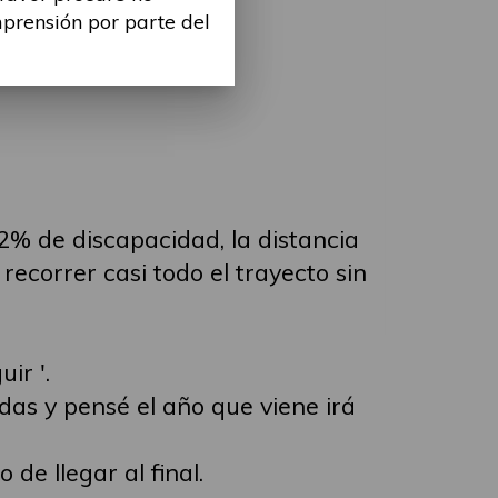
mprensión por parte del
2% de discapacidad, la distancia
recorrer casi todo el trayecto sin
ir '.
adas y pensé el año que viene irá
de llegar al final.