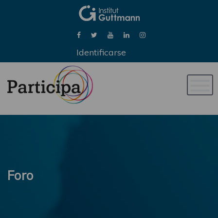
Identificarse
Naveg
de
palan
Foro