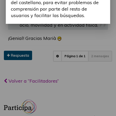
del castellano, para evitar problemas de
de madera otras de asfalto.
comprensión por parte del resto de
usuarios y facilitar las búsquedas.
Más información en las secciones
ocio, movilidad y en actividad física.
¡Genial! Gracias Marià
Respuesta
Página
1
de
1
2 mensajes
Volver a “Facilitadores”