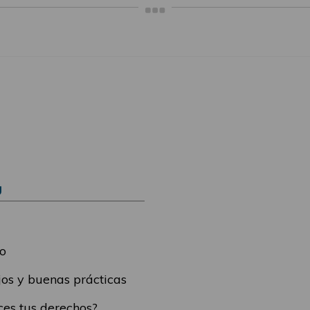
Ú
o
os y buenas prácticas
es tus derechos?