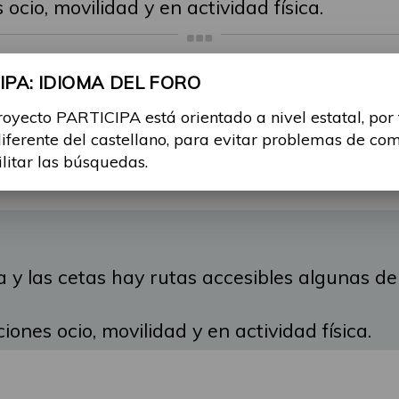
ocio, movilidad y en actividad física.
PA: IDIOMA DEL FORO
SIBLES Y ADAPTADAS E INCLUS
royecto PARTICIPA está orientado a nivel estatal, por
diferente del castellano, para evitar problemas de co
ov 2024, 11:03
ilitar las búsquedas.
 y las cetas hay rutas accesibles algunas de
ones ocio, movilidad y en actividad física.