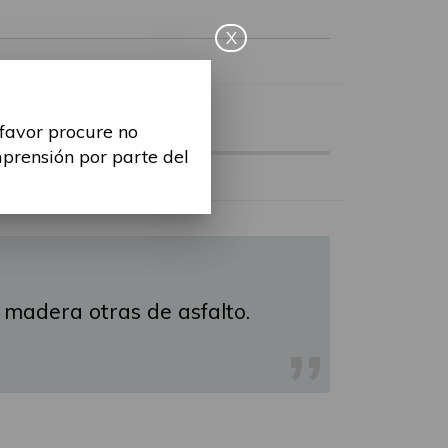
X
IVAS
 favor procure no
mprensión por parte del
 madera otras de asfalto.