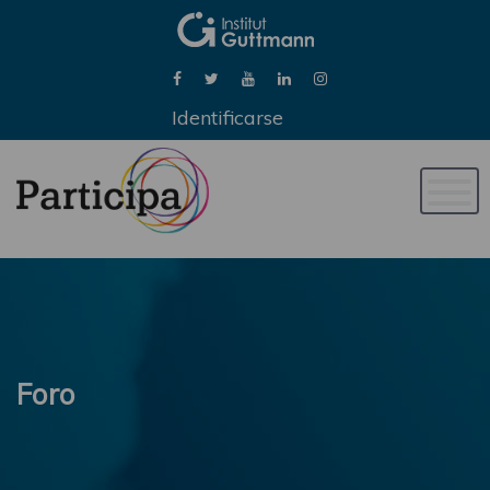
Identificarse
Naveg
de
palan
Foro