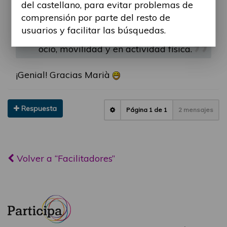
del castellano, para evitar problemas de
de madera otras de asfalto.
comprensión por parte del resto de
usuarios y facilitar las búsquedas.
Más información en las secciones
ocio, movilidad y en actividad física.
¡Genial! Gracias Marià
Respuesta
Página
1
de
1
2 mensajes
Volver a “Facilitadores”