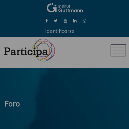
Identificarse
Naveg
de
palan
Foro