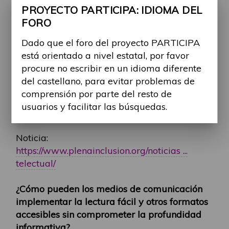
Consultar a personas con dificultades de
PROYECTO PARTICIPA: IDIOMA DEL
comprensión.
FORO
Existen iniciativas como "Planeta Fácil" que
Dado que el foro del proyecto PARTICIPA
ya trabajan en esta línea, creando contenidos
está orientado a nivel estatal, por favor
accesibles en televisión, radio y medios
procure no escribir en un idioma diferente
digitales. Además, realizarán una encuesta
del castellano, para evitar problemas de
para conocer cómo las personas con
comprensión por parte del resto de
discapacidad se informan y qué temas les
usuarios y facilitar las búsquedas.
interesan.
Noticia:
https://www.plenainclusion.org/noticias ...
telectual/
¿Cómo pueden los medios de comunicación
implementar la lectura fácil y otros formatos
accesibles sin comprometer la profundidad
informativa?