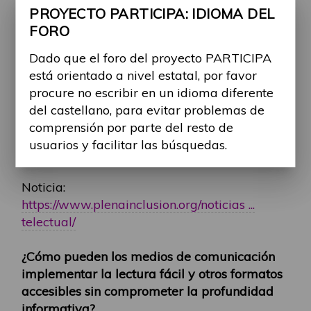
Consultar a personas con dificultades de
PROYECTO PARTICIPA: IDIOMA DEL
comprensión.
FORO
Existen iniciativas como "Planeta Fácil" que
Dado que el foro del proyecto PARTICIPA
ya trabajan en esta línea, creando contenidos
está orientado a nivel estatal, por favor
accesibles en televisión, radio y medios
procure no escribir en un idioma diferente
digitales. Además, realizarán una encuesta
del castellano, para evitar problemas de
para conocer cómo las personas con
comprensión por parte del resto de
discapacidad se informan y qué temas les
usuarios y facilitar las búsquedas.
interesan.
Noticia:
https://www.plenainclusion.org/noticias ...
telectual/
¿Cómo pueden los medios de comunicación
implementar la lectura fácil y otros formatos
accesibles sin comprometer la profundidad
informativa?