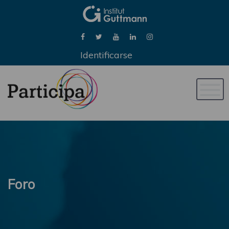
Identificarse
Naveg
de
palan
Foro