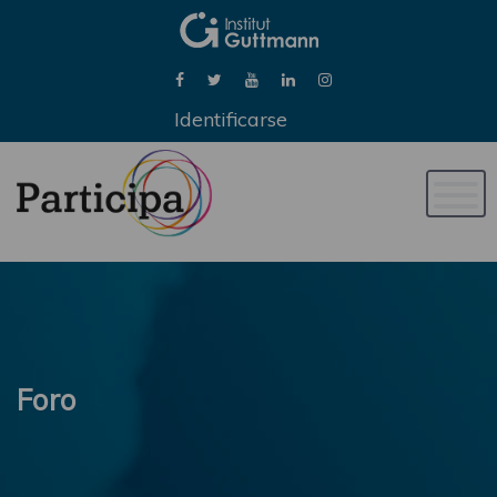
Identificarse
Naveg
de
palan
Foro