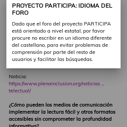
Consultar a personas con dificultades de
PROYECTO PARTICIPA: IDIOMA DEL
comprensión.
FORO
Existen iniciativas como "Planeta Fácil" que
Dado que el foro del proyecto PARTICIPA
ya trabajan en esta línea, creando contenidos
está orientado a nivel estatal, por favor
accesibles en televisión, radio y medios
procure no escribir en un idioma diferente
digitales. Además, realizarán una encuesta
del castellano, para evitar problemas de
para conocer cómo las personas con
comprensión por parte del resto de
discapacidad se informan y qué temas les
usuarios y facilitar las búsquedas.
interesan.
Noticia:
https://www.plenainclusion.org/noticias ...
telectual/
¿Cómo pueden los medios de comunicación
implementar la lectura fácil y otros formatos
accesibles sin comprometer la profundidad
informativa?